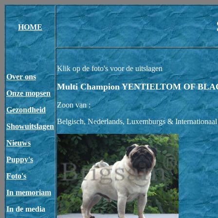
HOME
Klik op de foto's voor de uitslagen
Over ons
Multi Champion YENTIELTOM OF BLA
Onze mopsen
Zoon van :
Gezondheid
Belgisch, Nederlands, Luxemburgs & Internationaa
Showuitslagen
Nieuws
Puppy's
Foto's
In memoriam
In de media