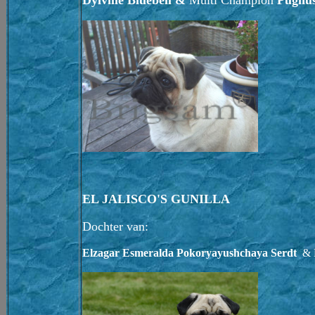
Dylville Bluebell &
Multi Champion
Pugnus
EL JALISCO'S GUNILLA
Dochter van:
Elzagar Esmeralda Pokoryayushchaya Serdt
& M